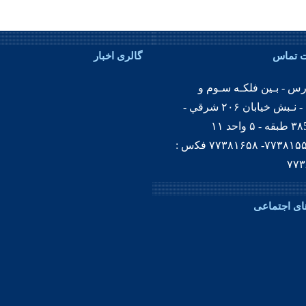
ت تماس
گالری اخبار
ﺎﺭﺱ - ﺑـﻴﻦ ﻓﻠﻜـﻪ ﺳـﻮﻡ ﻭ
ﭼﻬـﺎﺭﻡ - ﻧـﺒﺶ ﺧﻴﺎﺑﺎﻥ ۲۰۶ ﺷﺮﻗﻲ -
ﭘﻼﻙ - ۳۸5 ﻃﺒﻘﻪ - ۵ ﻭﺍﺣﺪ ۱۱
ﺗﻠﻔﻦ:۷۷۳۸۱۵۵۸- ۷۷۳۸۱۶۵۸ ﻓﻜس :
۷۷۳
ای اجتماعی
شیرآلات بهفر | Behfar
بهمن 23, 1402
0
admin-isanfa
کیفیت زندگی خودتان را بالا ببرید. اگر 
زیبا و در عین ...